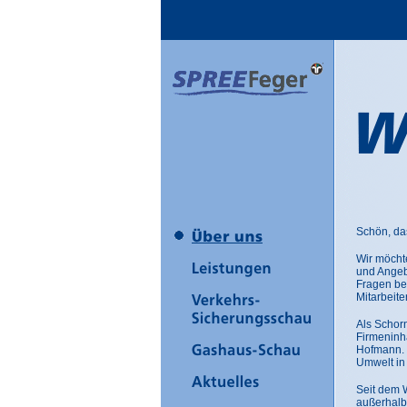
Schön, da
Wir möcht
und Angebo
Fragen be
Mitarbeit
Als Schorn
Firmeninha
Hofmann. W
Umwelt in 
Seit dem 
außerhalb